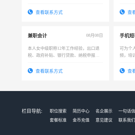
师，求周一至周五辅导老师的工作
六，渣
查看联系方式
查
兼职会计
08月08日
本人女中级职称12年工作经验，出口退
可为个
税、政府补贴、银行贷款、纳税申报、
频，培
为各类公司策划，设建新账，理乱账业
可为个
务，财务咨询等业务。欲求兼职会计工
频，培
查看联系方式
查
作
音！你
成为拍
栏目导航:
职位搜索
简历中心
名企展示
一句话
套餐标准
金币充值
意见建议
联系我