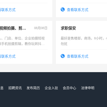
土车
实，需求稳定工作一份，保险
看联系方式
查看联系方式
手机短视频拍摄、剪辑、抖音快手
08月08日
求职保安
人、门店、单位、企业拍摄短视
最好是售楼部，商场，8小时，
训手机拍摄剪辑，教你玩转抖音
勿扰
人、门店、单位、企业拍摄短视
训手机拍摄剪辑，教你玩转抖
看联系方式
查看联系方式
也可以成为拍摄达人！你也可以
摄达人！
信息
招聘资讯
发布简历
企业入驻
会员中心
法律申明
们