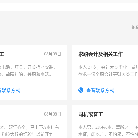
查
工
08月08日
求职会计及相关工作
修电路，灯具，开关插座安装，
本人 37岁，会计大专毕业，做
修，故障排除，兼职和零活。
欲求一份全职会计等财务类工
计证
看联系方式
查看联系方式
08月08日
司机或普工
，B本。双证齐全，马上下A本！有
本人男，28.有c本，驾龄5年，
，和拉大超的经验！以前开九米
格证，能吃苦，不怕累，不怕