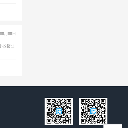
不干
08月08日
小区物业