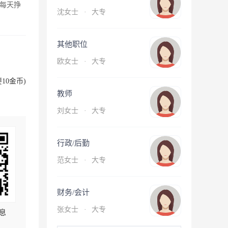
每天挣
沈女士
·
大专
其他职位
欧女士
·
大专
10金币)
教师
刘女士
·
大专
行政/后勤
范女士
·
大专
财务/会计
张女士
·
大专
息