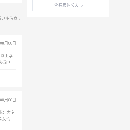
查看更多简历
看更多信息
08月06日
专以上学
，熟悉电脑
队精神，
险，
08月06日
求：大专
男女均
过医药代