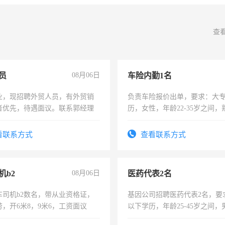
查
员
08月06日
车险内勤1名
业，现招聘外贸人员，有外贸销
负责车险报价出单，要求：大
者优先，待遇面议。联系郭经理
历，女性，年龄22-35岁之间
操作，工作态度认真，具有团
试用期1-3个月，转正后交纳五
看联系方式
查看联系方式
机b2
08月06日
医药代表2名
车司机b2数名，带从业资格证，
基因公司招聘医药代表2名，要
，开6米8，9米6，工资面议
以下学历，年龄25-45岁之间，
可，需要具有营销经验，从事