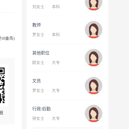
刘女士
·
本科
教师
罗女士
·
本科
10金币)
其他职位
欧女士
·
大专
文员
罗女士
·
大专
行政/后勤
息
钟女士
·
大专