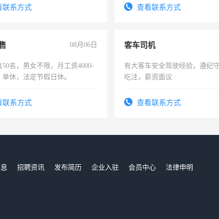
表或者有医学资质的优先，底薪
看联系方式
查看联系方式
交五险。
售
08月06日
客车司机
50名，男女不限，月工资4000-
有大客车安全驾驶经验，遵纪
元，单休，法定节假日休。
吃注，薪资面议
看联系方式
查看联系方式
信息
招聘资讯
发布简历
企业入驻
会员中心
法律申明
们