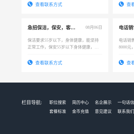
宿，免费发放劳保用品，两班倒，每月
查看联系方式
查
25号准时发放工资，工作时间10小时
急招保洁，保安，客服，工程
08月06日
电话销
保洁要求55岁以下，身体健康，能坚持
电话销售
正常工作，保安55岁以下身体健康，有
8000
责任心形象端庄，遵纪守法，无犯罪记
录，客服要求45岁以下高中以上文化，
查看联系方式
查
懂电脑工作认真，性格开朗有良好沟通
能力，工程，懂水电维修。
栏目导航:
职位搜索
简历中心
名企展示
一句话
套餐标准
金币充值
意见建议
联系我