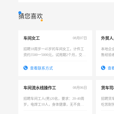
猜您喜欢
车间女工
08月07日
外贸人
招聘18周岁一45岁的车间女工，计件工
本地企
资约3500一5000元，试用期2个月，交五
售经验
险，有年薪假，年底福利
查看联系方式
查
车间流水线操作工
08月06日
货车司
招聘车间工人(男)20名，要求：20-40周
招聘货
岁，电焊工10人，身体健康，无不良嗜
吃苦耐劳
好。薪资：4500-7000元，标准八人间住