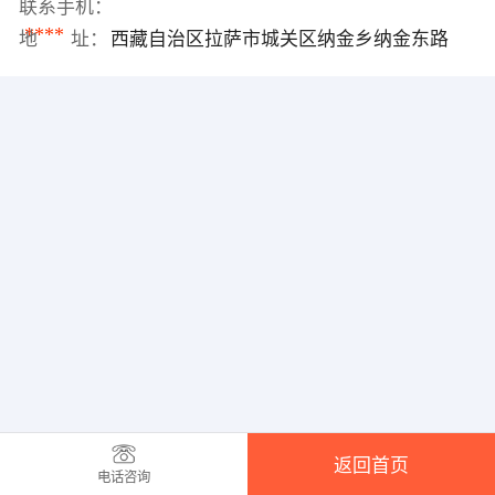
联系手机：
****
地 址：
西藏自治区拉萨市城关区纳金乡纳金东路
返回首页
电话咨询